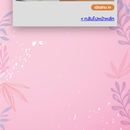
< กลับไปหน้าหลัก